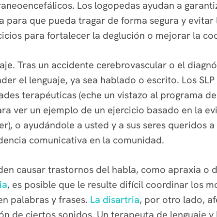
aneoencefálicos. Los logopedas ayudan a garantiz
a para que pueda tragar de forma segura y evitar
cicios para fortalecer la deglución o mejorar la c
je. Tras un accidente cerebrovascular o el diagnós
der el lenguaje, ya sea hablado o escrito. Los SL
ades terapéuticas (eche un vistazo al programa 
ra ver un ejemplo de un ejercicio basado en la ev
er), o ayudándole a usted y a sus seres queridos 
dencia comunicativa en la comunidad.
den causar trastornos del habla, como apraxia o d
ia
, es posible que le resulte difícil coordinar los
en palabras y frases.
La disartria
, por otro lado, a
ción de ciertos sonidos. Un terapeuta de lenguaje 