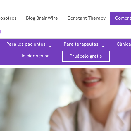
nosotros
Blog BrainWire
Constant Therapy
Compra
l
Para los pacientes
Para terapeutas
Clínic
Iniciar sesión
Pruébelo gratis