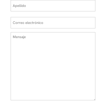
En
primer
Última
lugar
Correo
electrónico
*
Mensaje
*