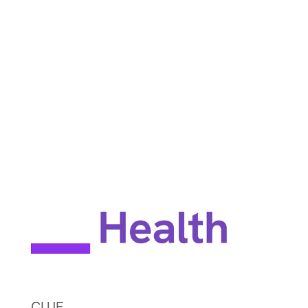
BrainWire
Testimonios
Únete a la conversación
CLUF