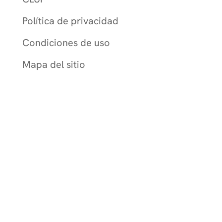
Política de privacidad
Condiciones de uso
Mapa del sitio
Constant Therapy Health no
proporciona servicios de rehabilitación
y no garantiza mejoras en la función
cerebral. Constant Therapy Health
proporciona herramientas para la
autoayuda y herramientas para que los