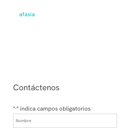
tratamiento estándar actual para
la
afasia
tras un accidente
cerebrovascular. Próximamente se
ofrecerán más detalles.
Contáctenos
"
" indica campos obligatorios
*
Nombre
*