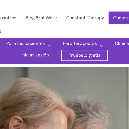
nosotros
Blog BrainWire
Constant Therapy
Compra
l
Para los pacientes
Para terapeutas
Clínic
Iniciar sesión
Pruébelo gratis