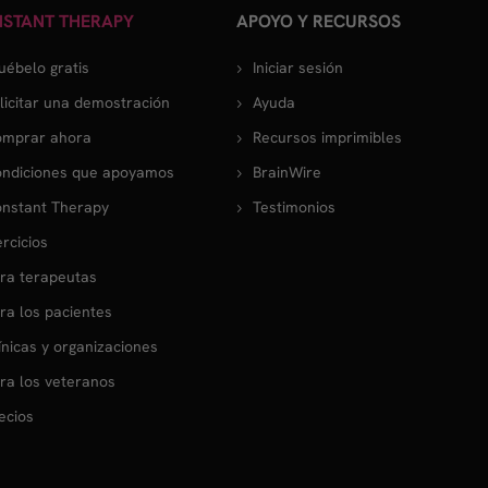
STANT THERAPY
APOYO Y RECURSOS
uébelo gratis
Iniciar sesión
licitar una demostración
Ayuda
mprar ahora
Recursos imprimibles
ndiciones que apoyamos
BrainWire
nstant Therapy
Testimonios
ercicios
ra terapeutas
ra los pacientes
ínicas y organizaciones
ra los veteranos
ecios