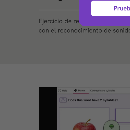
Prueb
Ejercicio de recuperación de p
con el reconocimiento de sonid