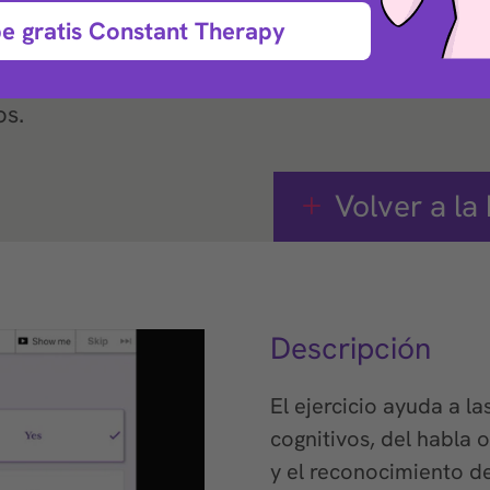
e gratis Constant Therapy
alabras que ayuda
os.
Volver a la 
Descripción
El ejercicio ayuda a l
cognitivos, del habla o
y el reconocimiento d