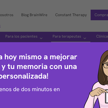
nosotros
Blog BrainWire
Constant Therapy
Compra
l
Para los pacientes
Para terapeutas
Clínic
Iniciar sesión
Pruébelo gratis
a hoy mismo a mejorar
a y tu memoria con una
personalizada!
enos de dos minutos en