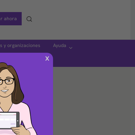
r ahora
Search
as y organizaciones
Ayuda
X