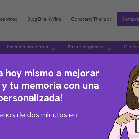
nosotros
Blog BrainWire
Constant Therapy
Compra
l
Para los pacientes
Para terapeutas
Clínic
Iniciar sesión
Pruébelo gratis
a hoy mismo a mejorar
a y tu memoria con una
personalizada!
abras que
enos de dos minutos en