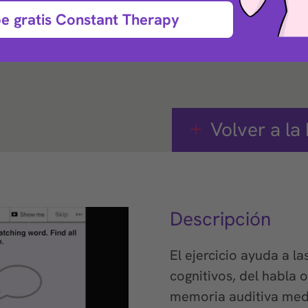
e gratis Constant Therapy
ue ayuda con la
Volver a la 
Descripción
El ejercicio ayuda a l
cognitivos, del habla 
memoria auditiva medi