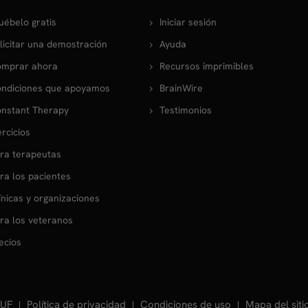
uébelo gratis
Iniciar sesión
licitar una demostración
Ayuda
mprar ahora
Recursos imprimibles
ndiciones que apoyamos
BrainWire
nstant Therapy
Testimonios
ercicios
ra terapeutas
ra los pacientes
ínicas y organizaciones
ra los veteranos
ecios
UF
Política de privacidad
Condiciones de uso
Mapa del siti