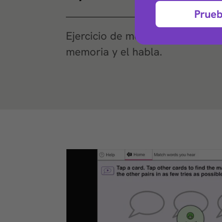
Prueb
Ejercicio de memoria auditiva q
memoria y el habla.