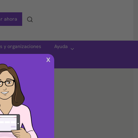
r ahora
Search
as y organizaciones
Ayuda
X