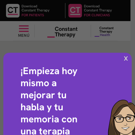
MENÚ
Diga la hora
X
¡Empieza hoy
mismo a
Ejercicio de habla que ayuda con las habilidades
cotidianas.
mejorar tu
habla y tu
memoria con
una terapia