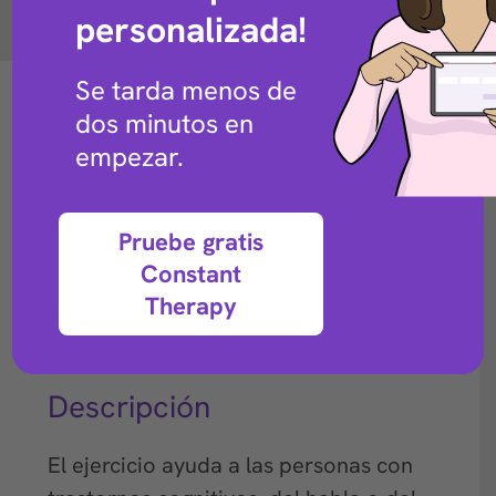
personalizada!
Volver a la biblioteca de ejercicios
Se tarda menos de
dos minutos en
empezar.
Pruebe gratis
Constant
Therapy
Descripción
El ejercicio ayuda a las personas con