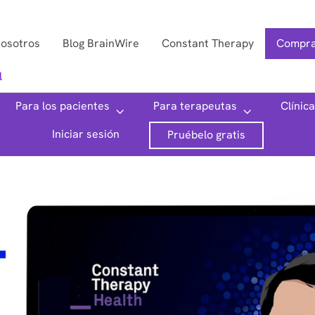
nosotros
Blog BrainWire
Constant Therapy
Compra
l
Para los pacientes
Para terapeutas
Clínic
Iniciar sesión
Pruébelo gratis