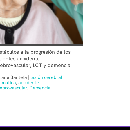
táculos a la progresión de los
cientes accidente
rebrovascular, LCT y demencia
ane Bantefa |
lesión cerebral
umática
,
accidente
ebrovascular
,
Demencia