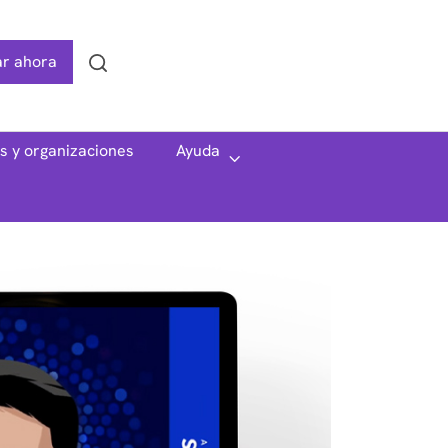
r ahora
Search
as y organizaciones
Ayuda