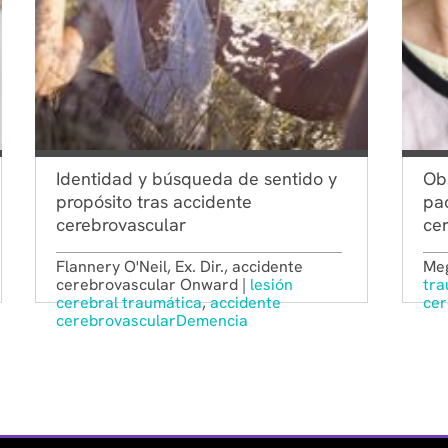
Identidad y búsqueda de sentido y
Obs
propósito tras accidente
pa
cerebrovascular
ce
Flannery O'Neil, Ex. Dir., accidente
Meg
cerebrovascular Onward |
lesión
tra
cerebral traumática
,
accidente
cer
cerebrovascular
Demencia