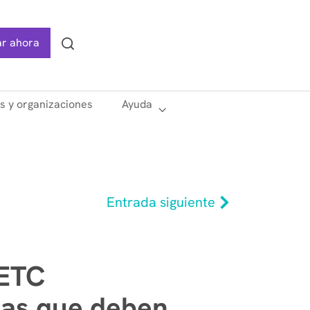
r ahora
Search
as y organizaciones
Ayuda
Entrada siguiente
 ETC
mas que deben