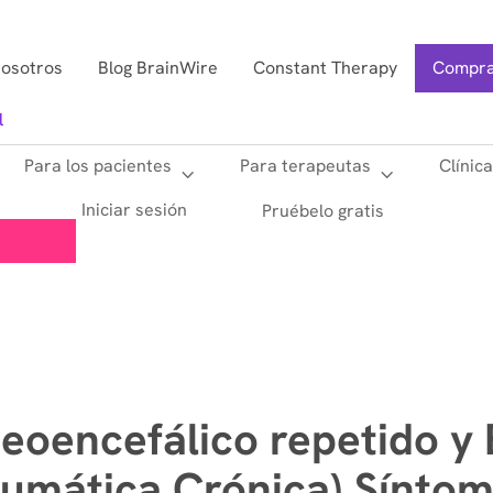
nosotros
Blog BrainWire
Constant Therapy
Compra
l
Para los pacientes
Para terapeutas
Clínic
Iniciar sesión
Pruébelo gratis
eoencefálico repetido y
aumática Crónica) Sínto