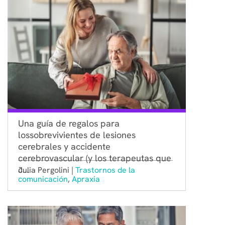
Una guía de regalos para
lossobrevivientes de lesiones
cerebrales y accidente
cerebrovascular (y los terapeutas que
c...
Julia Pergolini |
Trastornos de la
comunicación
,
Apraxia