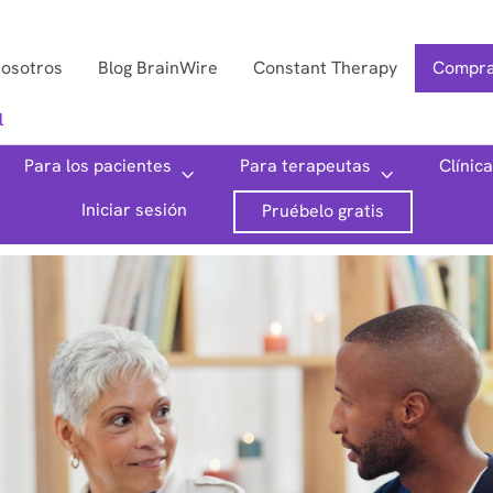
nosotros
Blog BrainWire
Constant Therapy
Compra
l
Para los pacientes
Para terapeutas
Clínic
Iniciar sesión
Pruébelo gratis