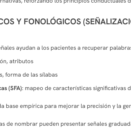
rnativas, reforzando los principios conductuales d
OS Y FONOLÓGICOS (SEÑALIZACIÓ
eñales ayudan a los pacientes a recuperar palabra
ión, atributos
es, forma de las sílabas
cas (SFA)
: mapeo de características significativas 
a base empírica para mejorar la precisión y la ge
reas de nombrar pueden presentar señales gradua