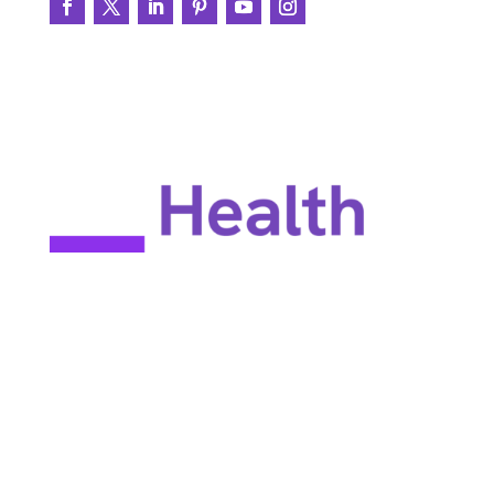
CLUF
Política de privacidad
Condiciones de uso
Mapa del sitio
Constant Therapy Health no proporciona servicios de
rehabilitación y no garantiza mejoras en la función cerebral.