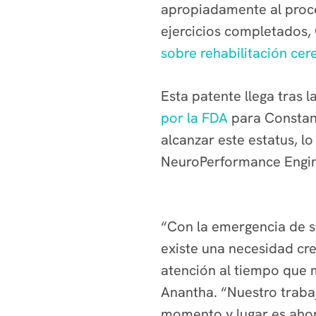
apropiadamente al proce
ejercicios completados,
sobre rehabilitación cer
Esta patente llega tras 
por la FDA
para Constant
alcanzar este estatus, l
NeuroPerformance Engin
“Con la emergencia de s
existe una necesidad cr
atención al tiempo que m
Anantha. “Nuestro trabaj
momento y lugar es aho