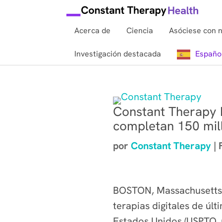
Acerca de
Ciencia
Asóciese con 
Investigación destacada
Españo
Constant Therapy H
completan 150 mill
por
Constant Therapy
|
BOSTON, Massachusetts,
terapias digitales de úl
Estados Unidos (USPTO, 