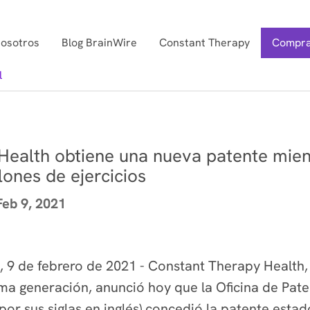
nosotros
Blog BrainWire
Constant Therapy
Compra
l
ealth obtiene una nueva patente mient
ones de ejercicios
Feb 9, 2021
 9 de febrero de 2021 - Constant Therapy Health
tima generación, anunció hoy que la Oficina de Pat
por sus siglas en inglés) concedió la patente est