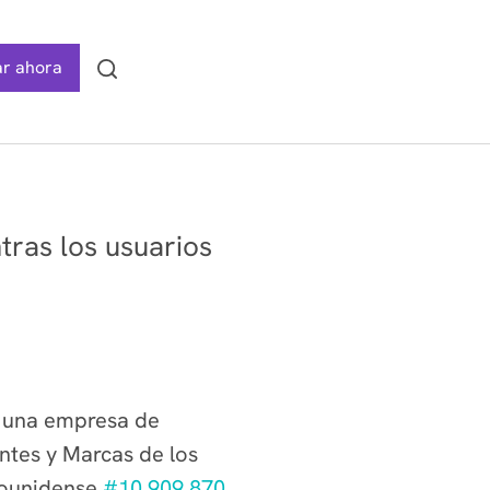
r ahora
Search
ras los usuarios
, una empresa de
entes y Marcas de los
adounidense
#10,909,870