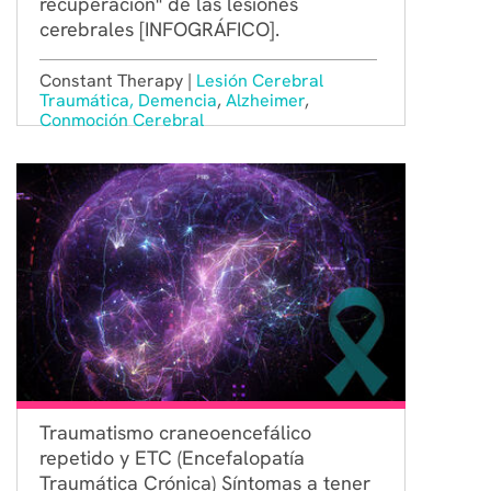
recuperación" de las lesiones
cerebrales [INFOGRÁFICO].
Constant Therapy |
Lesión Cerebral
Traumática,
Demencia
,
Alzheimer
,
Conmoción Cerebral
Traumatismo craneoencefálico
repetido y ETC (Encefalopatía
Traumática Crónica) Síntomas a tener