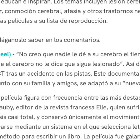
educan e inspiran. Los temas incluyen lesión cer
r, conmoción cerebral, afasia y otros trastornos
s películas a su lista de reproducción.
 Háganoslo saber en los comentarios.
eel)
-
“No creo que nadie le dé a su cerebro el ti
 el cerebro no le dice que sigue lesionado”. Así 
CT tras un accidente en las pistas. Este document
nto con su familia y amigos, se adaptó a su “nuev
 película figura con frecuencia entre las más desta
uby, editor de la revista francesa Elle, quien sufr
is casi total, y conservó únicamente el movimient
icarse mediante un sistema en el que selecciona 
 método para escribir un libro. La película fue ga