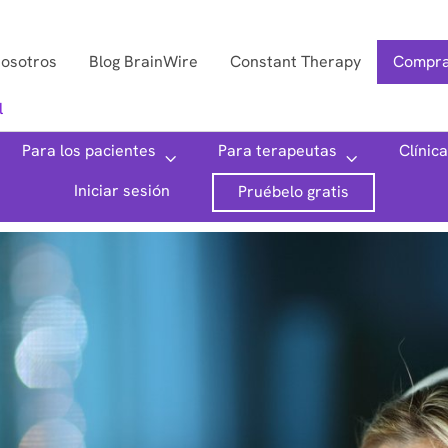
nosotros
Blog BrainWire
Constant Therapy
Compra
l
Para los pacientes
Para terapeutas
Clínic
Iniciar sesión
Pruébelo gratis