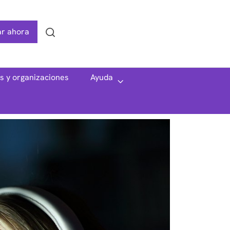
r ahora
Search
as y organizaciones
Ayuda