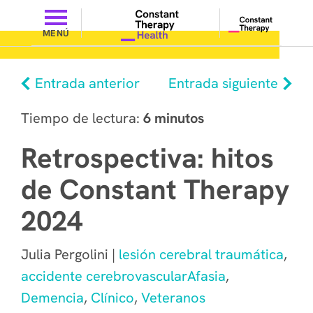
MENÚ
Entrada anterior
Entrada siguiente
Tiempo de lectura:
6 minutos
Retrospectiva: hitos
de Constant Therapy
2024
Julia Pergolini |
lesión cerebral traumática
,
accidente cerebrovascular
Afasia
,
Demencia
,
Clínico
,
Veteranos