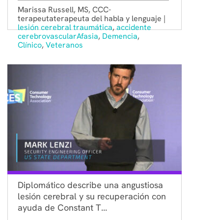
Marissa Russell, MS, CCC-
terapeutaterapeuta del habla y lenguaje |
lesión cerebral traumática
,
accidente
cerebrovascular
Afasia
,
Demencia
,
Clínico
,
Veteranos
Diplomático describe una angustiosa
lesión cerebral y su recuperación con
ayuda de Constant T...