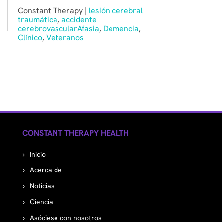
Constant Therapy |
lesión cerebral
traumática
,
accidente
cerebrovascular
Afasia
,
Demencia
,
Clínico
,
Veteranos
CONSTANT THERAPY HEALTH
Inicio
Acerca de
Noticias
Ciencia
Asóciese con nosotros