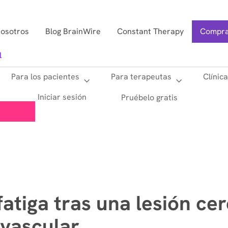
nosotros
Blog BrainWire
Constant Therapy
Compra
l
Para los pacientes
Para terapeutas
Clínic
Iniciar sesión
Pruébelo gratis
atiga tras una lesión cer
ovascular