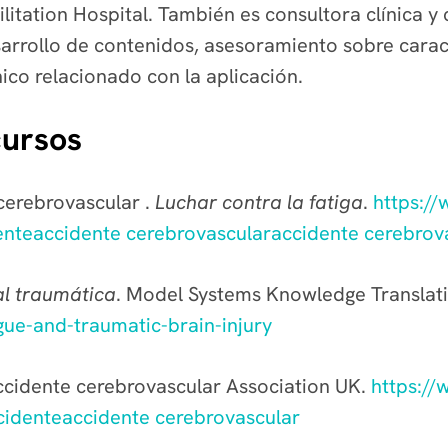
itation Hospital. También es consultora clínica y 
arrollo de contenidos, asesoramiento sobre caract
ico relacionado con la aplicación.
cursos
cerebrovascular .
Luchar contra la fatiga
.
https:/
enteaccidente cerebrovascularaccidente cerebrov
al traumática
. Model Systems Knowledge Translat
igue-and-traumatic-brain-injury
 accidente cerebrovascular Association UK.
https:/
ccidenteaccidente cerebrovascular