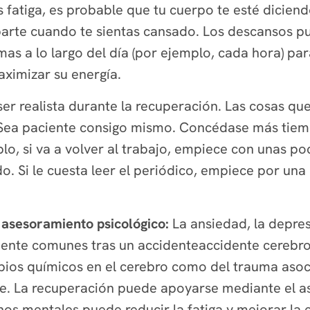
 fatiga, es probable que tu cuerpo te esté dicien
rte cuando te sientas cansado. Los descansos pue
as a lo largo del día (por ejemplo, cada hora) pa
ximizar su energía.
er realista durante la recuperación. Las cosas qu
Sea paciente consigo mismo. Concédase más tiemp
lo, si va a volver al trabajo, empiece con unas po
o. Si le cuesta leer el periódico, empiece por un
r asesoramiento psicológico:
La ansiedad, la depres
nte comunes tras un accidenteaccidente cerebrova
bios químicos en el cerebro como del trauma asoc
. La recuperación puede apoyarse mediante el as
os mentales puede reducir la fatiga y mejorar la e