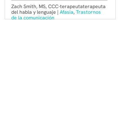
Zach Smith, MS, CCC-terapeutaterapeuta
del habla y lenguaje |
Afasia
,
Trastornos
de la comunicación
Constant Therapy Health
Inicio
Acerca de
Noticias