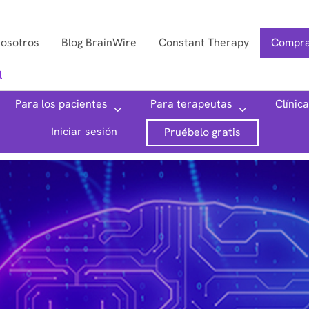
nosotros
Blog BrainWire
Constant Therapy
Compra
l
Para los pacientes
Para terapeutas
Clínic
Iniciar sesión
Pruébelo gratis