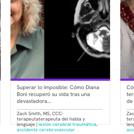
Superar lo imposible: Cómo Diana
Có
Boni recuperó su vida tras una
ter
devastadora...
de 
Zach Smith, MS, CCC-
Zac
terapeutaterapeuta del habla y
ter
lenguaje |
lesión cerebral traumática
,
len
accidente cerebrovascular
acc