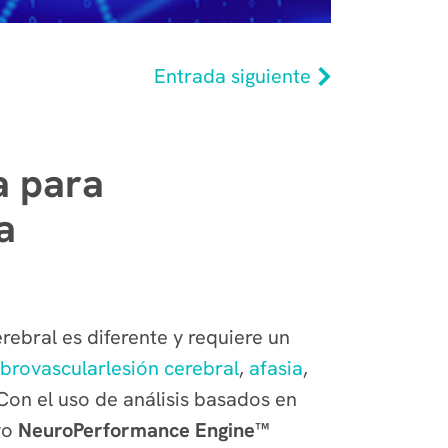
Entrada siguiente
a para
a
rebral es diferente y requiere un
ebrovascular
lesión cerebral
,
afasia
,
Con el uso de análisis basados en
vo
NeuroPerformance Engine™