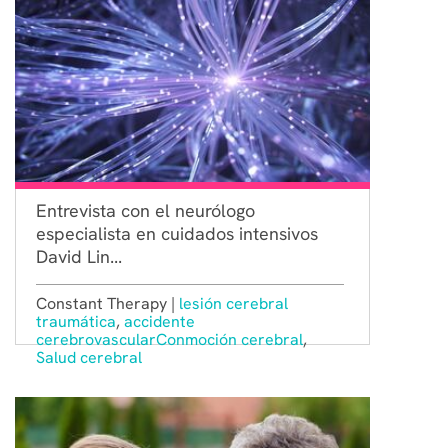
Entrevista con el neurólogo
especialista en cuidados intensivos
David Lin...
Constant Therapy |
lesión cerebral
traumática
,
accidente
cerebrovascular
Conmoción cerebral
,
Salud cerebral